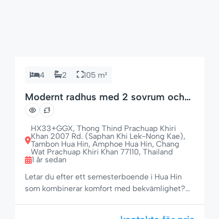
4
2
105 m²
Modernt radhus med 2 sovrum och
85-tums TV – Baan Jennie House nr
22, Hua Hin
HX33+GGX, Thong Thind Prachuap Khiri
Khan 2007 Rd. (Saphan Khi Lek-Nong Kae),
Tambon Hua Hin, Amphoe Hua Hin, Chang
Wat Prachuap Khiri Khan 77110, Thailand
1 år sedan
Letar du efter ett semesterboende i Hua Hin
som kombinerar komfort med bekvämlighet?
Baan Jennie House No. 22 erbjuder ett elegant
och fullt utrustat radhus med 2 sovrum och 2