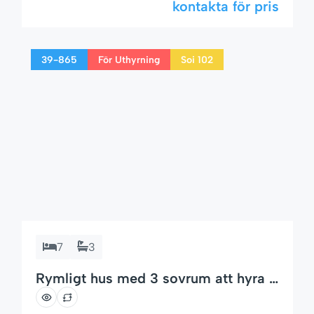
kontakta för pris
Fanny residential area on Soi 94.This property
is ideal for both short-term stays and long-
term rentals, offering a relaxed lifestyle close
39-865
För Uthyrning
Soi 102
[…]
7
3
Rymligt hus med 3 sovrum att hyra i
Hua Hin – Soi 102