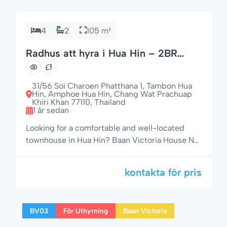
4
2
105 m²
Radhus att hyra i Hua Hin – 2BR
Home Near Beach & Market Village
31/56 Soi Charoen Phatthana 1, Tambon Hua
Hin, Amphoe Hua Hin, Chang Wat Prachuap
Khiri Khan 77110, Thailand
1 år sedan
Looking for a comfortable and well-located
townhouse in Hua Hin? Baan Victoria House No.
13 offers the perfect blend of convenience,
comfort, and charm. Situated in a peaceful area
kontakta för pris
of Hua Hin, this property is just a short walk
from the beach and Market Village shopping
mall, making it an ideal choice for families,
BV03
För Uthyrning
Baan Victoria
couples, […]