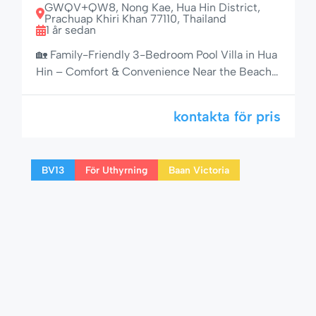
GWQV+QW8, Nong Kae, Hua Hin District,
Prachuap Khiri Khan 77110, Thailand
1 år sedan
🏡 Family-Friendly 3-Bedroom Pool Villa in Hua
Hin – Comfort & Convenience Near the Beach
Baan Evelina House No. 4 is a beautifully
maintained 3-bedroom, 2-bathroom pool villa
kontakta för pris
located in a quiet residential community on Soi
102, one of Hua Hin’s most central and
desirable areas. This fully furnished holiday
BV13
För Uthyrning
Baan Victoria
home offers a perfect combination […]