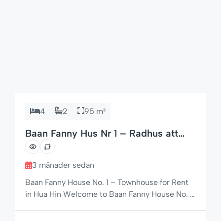
4
2
95 m²
Baan Fanny Hus Nr 1 – Radhus att
hyra i Hua Hin Soi 94
3 månader sedan
Baan Fanny House No. 1 – Townhouse for Rent
in Hua Hin Welcome to Baan Fanny House No. 1,
a comfortable and well-located townhouse for
rent in Hua Hin, situated in the popular Baan