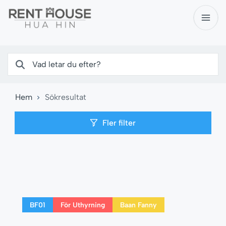
Hem
Sökresultat
Fler filter
BF01
För Uthyrning
Baan Fanny