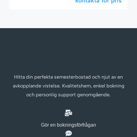
kontakta för pris
badrum i ett utmärkt läge – gångavstånd till
stranden, shopping och nattmarknader. Perfekt
för familjer eller par som vill varva ner med stil.
🌟 Komfort möter teknik […]
Hitta din perfekta semesterbostad och njut av en
avkopplande vistelse. Kvalitetshem, enkel bokning
och personlig support genomgående.
Gör en bokningsförfrågan