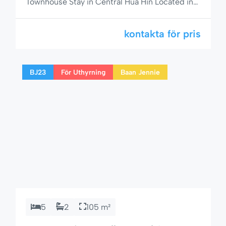
Townhouse Stay in Central Hua Hin Located in
the heart of Soi 94, just minutes from Hua Hin
Beach and the popular Market Village shopping
kontakta för pris
mall, Baan Victoria No. 3 is the perfect rental
for travelers looking for a peaceful, central, and
family-friendly place to stay. […]
BJ23
För Uthyrning
Baan Jennie
5
2
105 m²