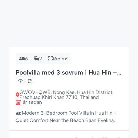
6
2
165 m²
Poolvilla med 3 sovrum i Hua Hin –
Nära strand och butiker
GWQV+QW8, Nong Kae, Hua Hin District,
Prachuap Khiri Khan 77110, Thailand
1 år sedan
🏡 Modern 3-Bedroom Pool Villa in Hua Hin –
Quiet Comfort Near the Beach Baan Evelina
House No. 5 is a stylish, fully furnished 3-
bedroom villa located in the peaceful