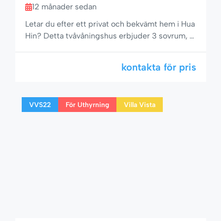
12 månader sedan
Letar du efter ett privat och bekvämt hem i Hua
Hin? Detta tvåvåningshus erbjuder 3 sovrum, 3
badrum och en privat pool i ett lugnt område
med närliggande restauranger, minilivs och
kontakta för pris
massagesalonger. Perfekt för familjer, par eller
grupper som vill ha en avkopplande vistelse
med enkel tillgång till allt som Hua Hin har att
VVS22
För Uthyrning
Villa Vista
erbjuda. 🌟 Bekvämt boende […]