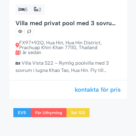
5
2
Villa med privat pool med 3 sovrum i
Khao Tao, Hua Hin
FX97+92Q, Hua Hin, Hua Hin District,
Prachuap Khiri Khan 77110, Thailand
1 år sedan
🏡 Villa Vista S22 – Rymlig poolvilla med 3
sovrum i lugna Khao Tao, Hua Hin. Fly till
komfort och lugn i Villa Vista S22, en vackert
underhållen villa med 3 sovrum och privat pool,
kontakta för pris
belägen bara 13 km söder om Hua Hins centrum
i det lugna området Soi 126. Omgiven av
frodiga tropiska trädgårdar och inbäddad […]
EV5
För Uthyrning
Soi 102