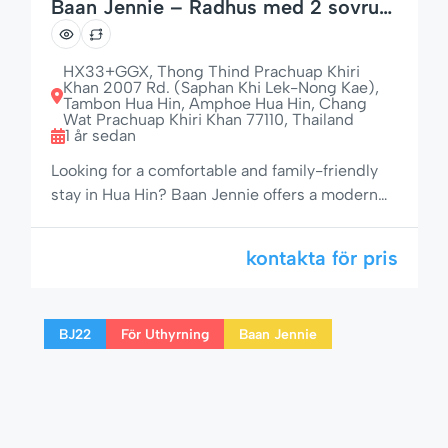
Baan Jennie – Radhus med 2 sovrum
att hyra i Hua Hin
HX33+GGX, Thong Thind Prachuap Khiri
Khan 2007 Rd. (Saphan Khi Lek-Nong Kae),
Tambon Hua Hin, Amphoe Hua Hin, Chang
Wat Prachuap Khiri Khan 77110, Thailand
1 år sedan
Looking for a comfortable and family-friendly
stay in Hua Hin? Baan Jennie offers a modern
2-bedroom, 2-bathroom townhouse in a quiet
residential area just off Soi 94. With space for
kontakta för pris
up to 5 guests, a fully equipped kitchen, A/C
throughout, and Apple TV, this home is perfect
for families, couples, or small groups who want
BJ22
För Uthyrning
Baan Jennie
[…]