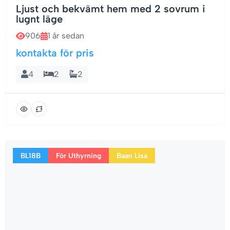
Ljust och bekvämt hem med 2 sovrum i
lugnt läge
906
1 år sedan
kontakta för pris
4
2
2
BL18B
För Uthyrning
Baan Lisa