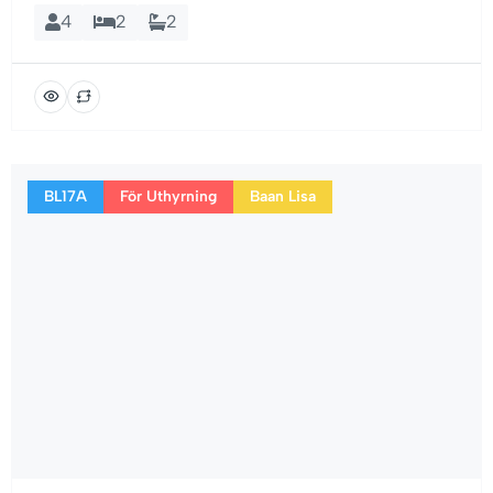
4
2
2
BL17A
För Uthyrning
Baan Lisa