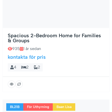
Spacious 2-Bedroom Home for Families
& Groups
935
1 år sedan
kontakta för pris
4
2
2
BL21B
För Uthyrning
Baan Lisa