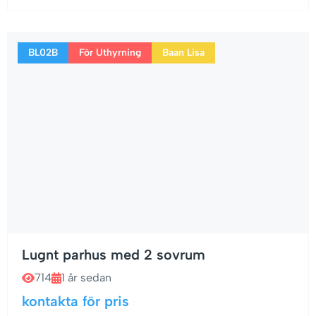
BL02B
För Uthyrning
Baan Lisa
Lugnt parhus med 2 sovrum
714
1 år sedan
kontakta för pris