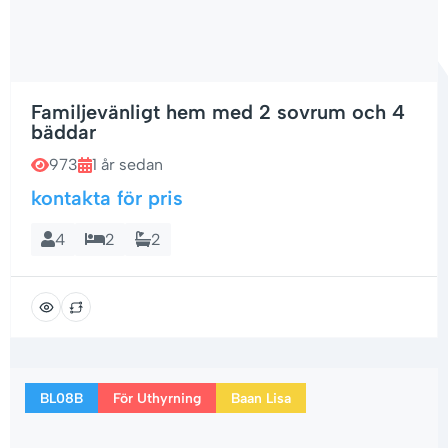
Familjevänligt hem med 2 sovrum och 4
bäddar
973
1 år sedan
kontakta för pris
4
2
2
BL08B
För Uthyrning
Baan Lisa