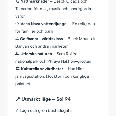
🎨
Nattmarknader
– Besök Cicada och
Tamarind för mat, musik och handgjorda
varor
💦
Vana Nava vattendjungel
– En rolig dag
för familjer och barn
⛳
Golfbanor i världsklass
– Black Mountain,
Banyan och andra i närheten
🌄
Utforska naturen
– Sam Roi Yot
nationalpark och Phraya Nakhon-grottan
🏛
Kulturella sevärdheter
– Hua Hins
järnvägsstation, klocktorn och kungliga
palatset
📍 Utmärkt läge – Soi 94
✔ Lugn och grön bostadsgata