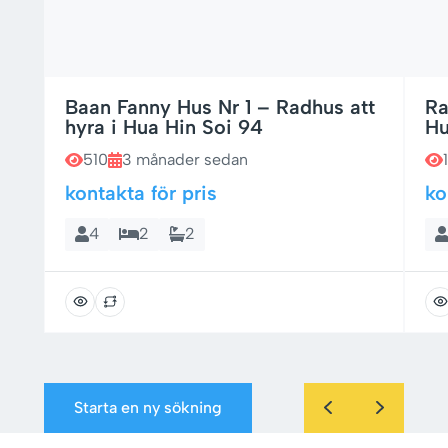
Baan Fanny Hus Nr 1 – Radhus att
Ra
hyra i Hua Hin Soi 94
Hu
510
3 månader sedan
kontakta för pris
ko
4
2
2
Starta en ny sökning