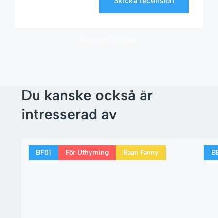
Skicka recension
Bokningsförfrågan
Du kanske också är
intresserad av
BF01
För Uthyrning
Baan Fanny
B