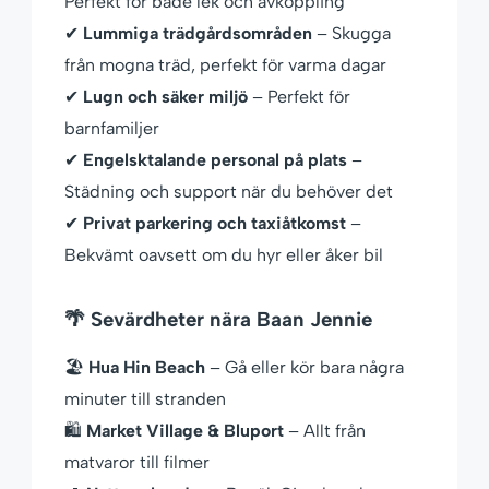
Perfekt för både lek och avkoppling
✔
Lummiga trädgårdsområden
– Skugga
från mogna träd, perfekt för varma dagar
✔
Lugn och säker miljö
– Perfekt för
barnfamiljer
✔
Engelsktalande personal på plats
–
Städning och support när du behöver det
✔
Privat parkering och taxiåtkomst
–
Bekvämt oavsett om du hyr eller åker bil
🌴 Sevärdheter nära Baan Jennie
🏖
Hua Hin Beach
– Gå eller kör bara några
minuter till stranden
🛍
Market Village & Bluport
– Allt från
matvaror till filmer