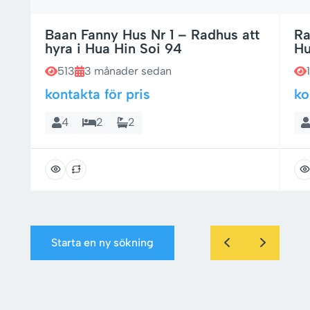
Baan Fanny Hus Nr 1 – Radhus att
Ra
hyra i Hua Hin Soi 94
Hu
513
3 månader sedan
kontakta för pris
ko
4
2
2
Starta en ny sökning