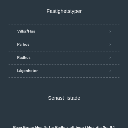
Fastighetstyper
Villor/Hus
Parhus
Radhus
Lägenheter
Senast listade
Baan Fanny Hus Nr 1 – Radhus att hyra i Hua Hin Soi 94