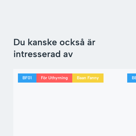
Du kanske också är
intresserad av
BF01
För Uthyrning
Baan Fanny
B