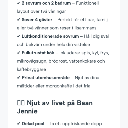
✔
2 sovrum och 2 badrum
– Funktionell
layout över två våningar
✔
Sover 4 gäster
– Perfekt för ett par, familj
eller två vänner som reser tillsammans
✔
Luftkonditionerade sovrum
– Håll dig sval
och bekväm under hela din vistelse
✔
Fullutrustat kök
– Inkluderar spis, kyl, frys,
mikrovågsugn, brödrost, vattenkokare och
kaffebryggare
✔
Privat utomhusområde
– Njut av dina
måltider eller morgonkaffe i det fria
🏊‍♀️ Njut av livet på Baan
Jennie
✔
Delad pool
– Ta ett uppfriskande dopp