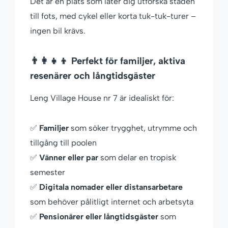
Det är en plats som låter dig utforska staden
till fots, med cykel eller korta tuk-tuk-turer –
ingen bil krävs.
👨‍👩‍👧‍👦 Perfekt för familjer, aktiva
resenärer och långtidsgäster
Leng Village House nr 7 är idealiskt för:
✅
Familjer
som söker trygghet, utrymme och
tillgång till poolen
✅
Vänner eller par
som delar en tropisk
semester
✅
Digitala nomader eller distansarbetare
som behöver pålitligt internet och arbetsyta
✅
Pensionärer eller långtidsgäster
som