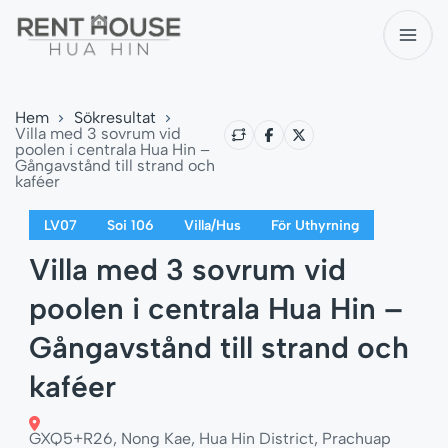
Hem
Sökresultat
Villa med 3 sovrum vid
poolen i centrala Hua Hin –
Gångavstånd till strand och
kaféer
LV07
Soi 106
Villa/Hus
För Uthyrning
Villa med 3 sovrum vid
poolen i centrala Hua Hin –
Gångavstånd till strand och
kaféer
GXQ5+R26, Nong Kae, Hua Hin District, Prachuap