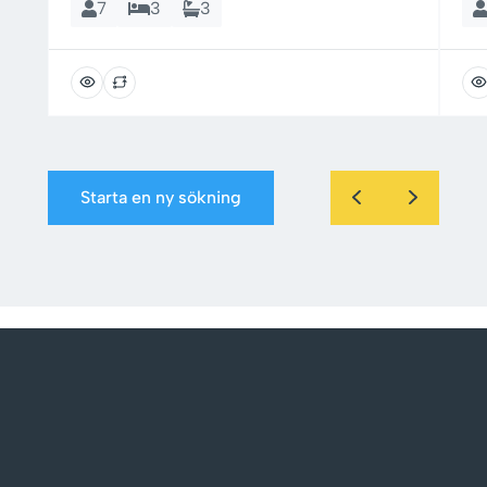
7
3
3
Starta en ny sökning