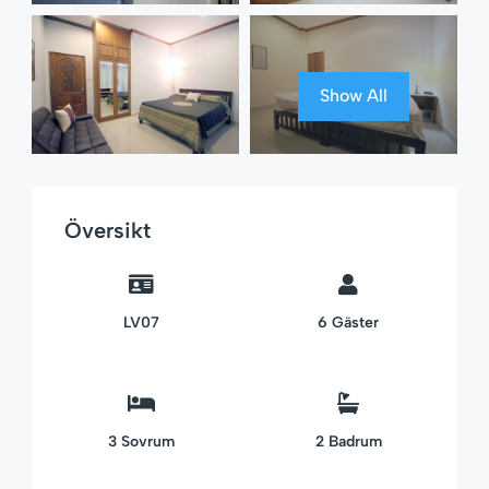
Show All
Översikt
LV07
6
Gäster
3
Sovrum
2
Badrum