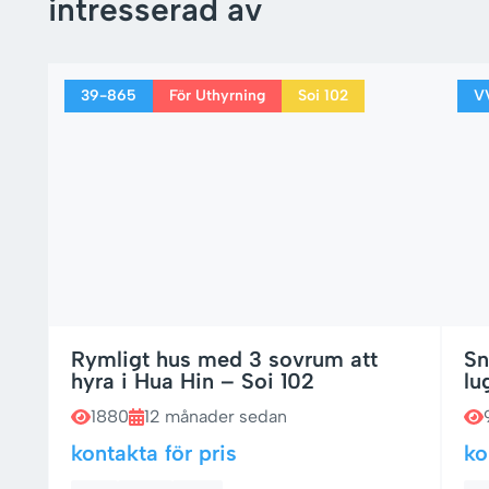
intresserad av
39-865
För Uthyrning
Soi 102
V
Rymligt hus med 3 sovrum att
Sn
hyra i Hua Hin – Soi 102
lu
1880
12 månader sedan
kontakta för pris
ko