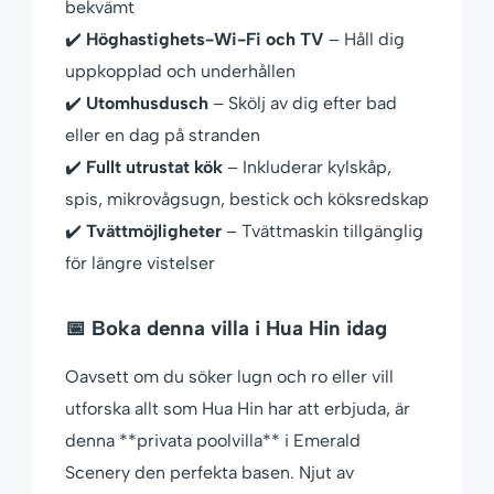
bekvämt
✔️
Höghastighets-Wi-Fi och TV
– Håll dig
uppkopplad och underhållen
✔️
Utomhusdusch
– Skölj av dig efter bad
eller en dag på stranden
✔️
Fullt utrustat kök
– Inkluderar kylskåp,
spis, mikrovågsugn, bestick och köksredskap
✔️
Tvättmöjligheter
– Tvättmaskin tillgänglig
för längre vistelser
📅 Boka denna villa i Hua Hin idag
Oavsett om du söker lugn och ro eller vill
utforska allt som Hua Hin har att erbjuda, är
denna **privata poolvilla** i Emerald
Scenery den perfekta basen. Njut av