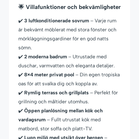
🌟 Villafunktioner och bekvämligheter
✔️
3 luftkonditionerade sovrum
– Varje rum
är bekvämt möblerat med stora fönster och
mörkläggningsgardiner för en god natts
sömn.
✔️
2 moderna badrum
– Utrustade med
duschar, varmvatten och eleganta detaljer.
✔️
8×4 meter privat pool
– Din egen tropiska
oas för att svalka dig och koppla av.
✔️
Rymlig terrass och grillplats
– Perfekt för
grillning och måltider utomhus.
✔️
Öppen planlösning mellan kök och
vardagsrum
– Fullt utrustat kök med
matbord, stor soffa och platt-TV.
✔️
Lugn miljö med utsikt över bergen
–