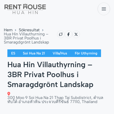
Hem
Sökresultat
Hua Hin Villauthyrning –
3BR Privat Poolhus i
Smaragdgrönt Landskap
ES
Soi Hua Na 21
Villa/Hus
För Uthyrning
Hua Hin Villauthyrning –
3BR Privat Poolhus i
Smaragdgrönt Landskap
300 Moo 9 Soi Hua Na 21 Thap Tai Subdistrict, ตำบล
ทับใต้ อำเภอหัวหิน ประจวบคีรีขันธ์ 77110, Thailand