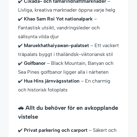
✔️
Cikada- och tamarindnattmarknader
–
Livliga, kreativa marknader öppna varje helg
✔️
Khao Sam Roi Yot nationalpark
–
Fantastisk utsikt, vandringsleder och
sällsynta vilda djur
✔️
Maruekhathaiyawan-palatset
– Ett vackert
träpalats byggt i thailändsk-viktoriansk stil
✔️
Golfbanor
– Black Mountain, Banyan och
Sea Pines golfbanor ligger alla i närheten
✔️
Hua Hins järnvägsstation
– En charmig
och historisk fotoplats
🚗 Allt du behöver för en avkopplande
vistelse
✔️
Privat parkering och carport
– Säkert och