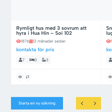
Rymligt hus med 3 sovrum att
Sn
hyra i Hua Hin – Soi 102
lu
1876
12 månader sedan
kontakta för pris
ko
7
3
3
Starta en ny sökning