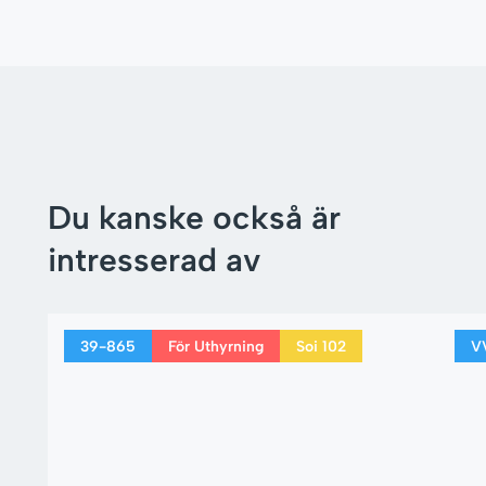
Du kanske också är
intresserad av
39-865
För Uthyrning
Soi 102
V