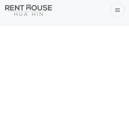
Vår Personliga
Anpassning för
Din Perfekta
Vistelse