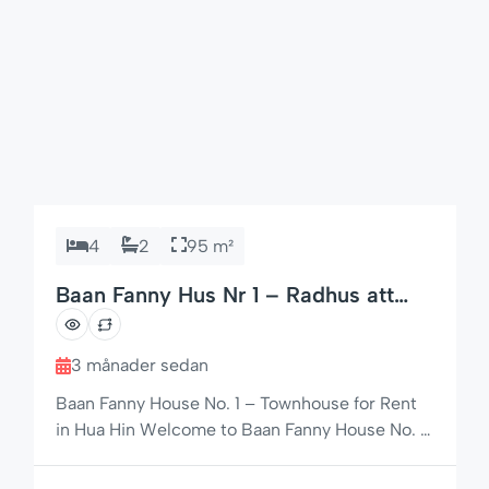
4
2
95 m²
Baan Fanny Hus Nr 1 – Radhus att
hyra i Hua Hin Soi 94
3 månader sedan
Baan Fanny House No. 1 – Townhouse for Rent
in Hua Hin Welcome to Baan Fanny House No. 1,
a comfortable and well-located townhouse for
rent in Hua Hin, situated in the popular Baan