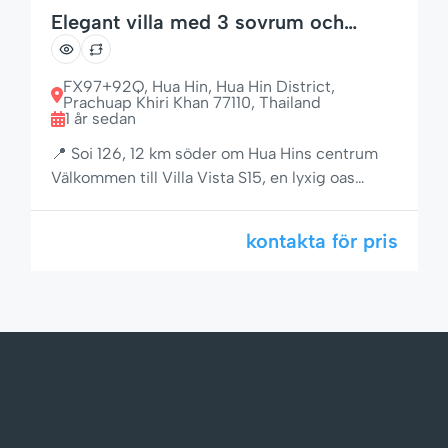
Elegant villa med 3 sovrum och
privat pool i Hua Hins tropiska oas
FX97+92Q, Hua Hin, Hua Hin District,
Prachuap Khiri Khan 77110, Thailand
1 år sedan
📍 Soi 126, 12 km söder om Hua Hins centrum
Välkommen till Villa Vista S15, en lyxig oas
inbäddad i en lugn, inhägnad egendom
omgiven av frodiga tropiska trädgårdar och
kontakta för pris
naturens skönhet. Denna vackert designade
villa kombinerar klassisk Fjärran Östern-charm
med modern komfort och funktionalitet –
perfekt för familjer, par eller […]