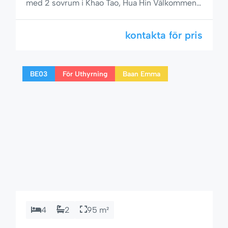
med 2 sovrum i Khao Tao, Hua Hin Välkommen
till Villa Vista N15, en vackert designad och fullt
möblerad villa med privat pool belägen bara 10
kontakta för pris
km söder om Hua Hin, i det fridfulla och
miljömedvetna området Soi 126, Khao Tao.
Denna villa på 130 kvm erbjuder en […]
BE03
För Uthyrning
Baan Emma
4
2
95 m²