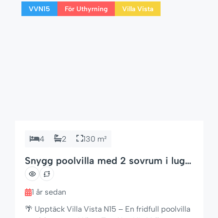
VVN15
För Uthyrning
Villa Vista
avkopplande […]
4
2
130 m²
Snygg poolvilla med 2 sovrum i lugnt
område i Hua Hin
1 år sedan
🌴 Upptäck Villa Vista N15 – En fridfull poolvilla