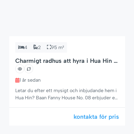
4
2
95 m²
Charmigt radhus att hyra i Hua Hin –
Baan Fanny
1 år sedan
Letar du efter ett mysigt och inbjudande hem i
Hua Hin? Baan Fanny House No. 08 erbjuder ett
elegant radhus med 2 sovrum och 2 badrum i
ett av de mest lugna och attraktiva områdena i
kontakta för pris
Hua Hin. Bara en kort promenad från stranden
och lokala bekvämligheter, är det det perfekta
valet för familjer, par eller alla som söker en