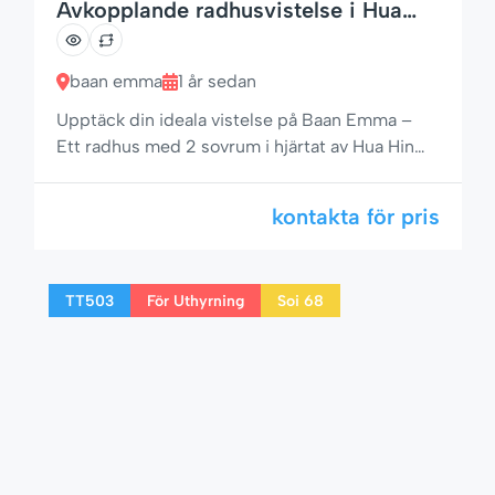
Avkopplande radhusvistelse i Hua
Hin – Pool, trädgård och mer
baan emma
1 år sedan
Upptäck din ideala vistelse på Baan Emma –
Ett radhus med 2 sovrum i hjärtat av Hua Hin
Om du letar efter den perfekta blandningen av
komfort, bekvämlighet och läge i Hua Hin,
kontakta för pris
uppfyller detta charmiga radhus med 2 sovrum
på Baan Emma alla dina behov. Beläget i ett av
Hua Hins mest eftertraktade bostadsområden –
TT503
För Uthyrning
Soi 68
Soi 94 – erbjuder det […]