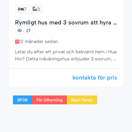
7
3
Rymligt hus med 3 sovrum att hyra i
Hua Hin – Soi 102
12 månader sedan
Letar du efter ett privat och bekvämt hem i Hua
Hin? Detta tvåvåningshus erbjuder 3 sovrum, 3
badrum och en privat pool i ett lugnt område
med närliggande restauranger, minilivs och
kontakta för pris
massagesalonger. Perfekt för familjer, par eller
grupper som vill ha en avkopplande vistelse
med enkel tillgång till allt som Hua Hin har att
BF08
För Uthyrning
Baan Fanny
erbjuda. 🌟 Bekvämt boende […]