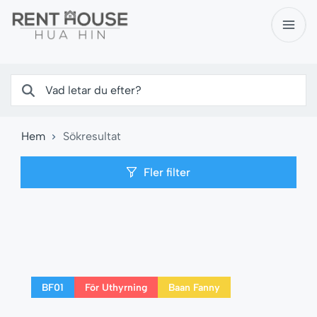
Hem
Sökresultat
Fler filter
BF01
För Uthyrning
Baan Fanny