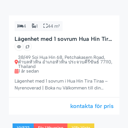
4
1
44 m²
Lägenhet med 1 sovrum Hua Hin Tira
Tiraa – perfekt läge
38/49 Soi Hua Hin 68, Petchakasem Road,
ตำบลหัวหิน อำเภอหัวหิน ประจวบคีรีขันธ์ 77110,
Thailand
1 år sedan
Lägenhet med 1 sovrum i Hua Hin Tira Tiraa –
Nyrenoverad | Boka nu Välkommen till din
lägenhet med 1 sovrum i Hua Hin Tira Tiraa! Bo
på Tira Tiraa 503, en nyrenoverad lägenhet
kontakta för pris
som erbjuder en perfekt blandning av komfort,
stil och utmärkt läge mitt i hjärtat av Hua Hin. 🛏
Lägenhetsdetaljer: 1 mysigt sovrum med […]
VVS22
För Uthyrning
Villa Vista