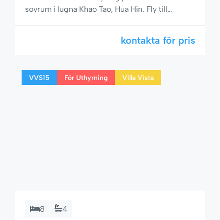
sovrum i lugna Khao Tao, Hua Hin. Fly till
komfort och lugn i Villa Vista S22, en vackert
underhållen villa med 3 sovrum och privat pool,
kontakta för pris
belägen bara 13 km söder om Hua Hins centrum
i det lugna området Soi 126. Omgiven av
frodiga tropiska trädgårdar och inbäddad […]
VVS15
För Uthyrning
Villa Vista
8
4