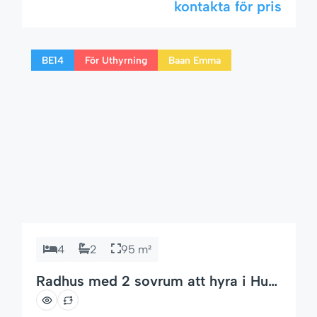
kontakta för pris
Fanny residential area on Soi 94.This property
is ideal for both short-term stays and long-
term rentals, offering a relaxed lifestyle close
BE14
För Uthyrning
Baan Emma
[…]
4
2
95 m²
Radhus med 2 sovrum att hyra i Hua
Hin Soi 94