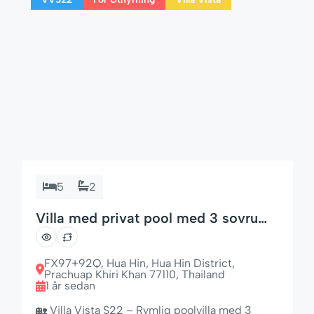
5
2
Villa med privat pool med 3 sovrum i
Khao Tao, Hua Hin
FX97+92Q, Hua Hin, Hua Hin District,
Prachuap Khiri Khan 77110, Thailand
1 år sedan
🏡 Villa Vista S22 – Rymlig poolvilla med 3